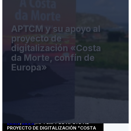
APTCM y su apoyo al
proyecto de
digitalización «Costa
da Morte, confín de
Europa»
INICIO
/
BLOG
/
APTCM Y SU APOYO AL
PROYECTO DE DIGITALIZACIÓN "COSTA