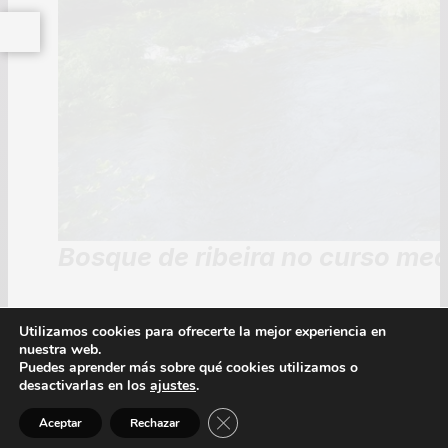
Bosque de ribeira no curso medi
Utilizamos cookies para ofrecerte la mejor experiencia en
Página 7
nuestra web.
Puedes aprender más sobre qué cookies utilizamos o
desactivarlas en los
ajustes
.
Cerrar el banner de cookies RGPD
Aceptar
Rechazar