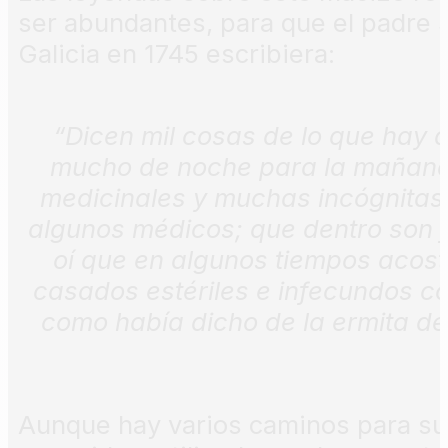
ser abundantes, para que el padre 
Galicia en 1745 escribiera:
“Dicen mil cosas de lo que
hay d
mucho de noche
para la mañana,
medicinales
y muchas incógnitas,
algunos
médicos; que dentro son
oí que en algunos tiempos
acost
casados estériles
e infecundos c
como había
dicho de la ermita d
Aunque hay varios caminos para sub