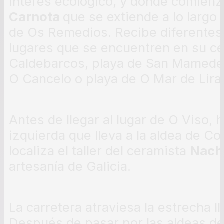
interés ecológico, y donde comienz
Carnota
que se extiende a lo largo
de Os Remedios. Recibe diferentes
lugares que se encuentren en su ce
Caldebarcos, playa de San Mamede,
O Cancelo o playa de O Mar de Lira
Antes de llegar al lugar de O Viso, 
izquierda que lleva a la aldea de Co
localiza el taller del ceramista
Nach
artesanía de Galicia.
La carretera atraviesa la estrecha ll
Después de pasar por las aldeas d