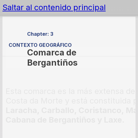
Saltar al contenido principal
Chapter: 3
CONTEXTO GEOGRÁFICO
Comarca de
Bergantiños
Esta comarca es la más extensa de
Costa da Morte y está constituida 
Laracha, Carballo, Coristanco, Ma
Cabana de Bergantiños y Laxe.