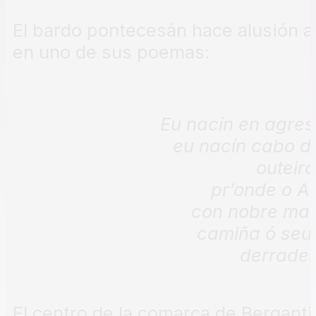
El bardo pontecesán hace alusión a 
en uno de sus poemas:
Eu nacín en agres
eu nacín cabo d
outeiro
pr’onde o An
con nobre ma
camiña ó seu 
derradei
El centro de la comarca de Bergant