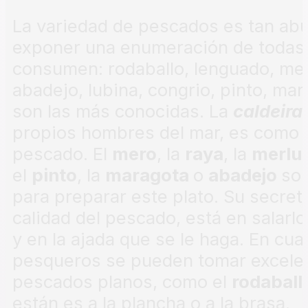
La variedad de pescados es tan abun
exponer una enumeración de todas 
consumen: rodaballo, lenguado, me
abadejo, lubina, congrio, pinto, mara
son las más conocidas. La
caldeira
propios hombres del mar, es como 
pescado. El
mero
, la
raya
, la
merlu
el
pinto
, la
maragota
o
abadejo
so
para preparar este plato. Su secre
calidad del pescado, está en salarl
y en la ajada que se le haga. En cu
pesqueros se pueden tomar excel
pescados planos, como el
rodabal
están es a la plancha o a la brasa.