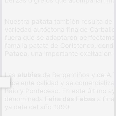
berzas o grelos que acompañan mu
Nuestra
patata
también resulta de e
variedad autóctona fina de Carball
fuera que se adaptaron perfectament
fama la patata de Coristanco, dond
Pataca
, una importante exaltación 
Las
alubias
de Bergantiños y de A 
excelente calidad y se comercializan
Baio y Ponteceso. En este último a
denominada
Feira das Fabas
a fina
ya data del año 1990.