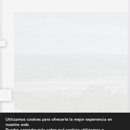
Página 29
Utilizamos cookies para ofrecerte la mejor experiencia en
nuestra web.
Puedes aprender más sobre qué cookies utilizamos o