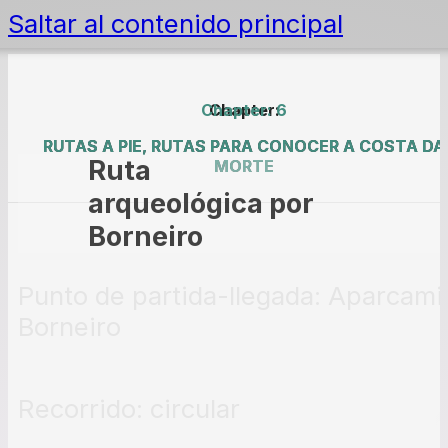
Saltar al contenido principal
Chapter: 6
Chapter:
RUTAS A PIE, RUTAS PARA CONOCER A COSTA DA
RUTAS A PIE, RUTAS PARA CONOCER A COSTA DA
Ruta
MORTE
MORTE
arqueológica por
Borneiro
Punto de partida-llegada: Aparcami
Borneiro
Recorrido: circular