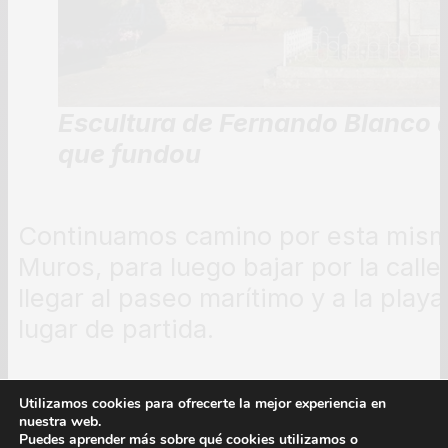
Escultura de Fernando Blanco d
que fundou
Continuamos camino por esta misma
Muros, para luego bajar por la cal
llegar al paseo marítimo y a la playa
lugar de partida.
Utilizamos cookies para ofrecerte la mejor experiencia en
Página 115
nuestra web.
Puedes aprender más sobre qué cookies utilizamos o